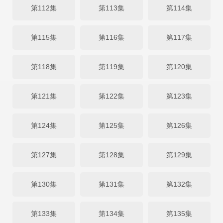
第112集
第113集
第114集
第115集
第116集
第117集
第118集
第119集
第120集
第121集
第122集
第123集
第124集
第125集
第126集
第127集
第128集
第129集
第130集
第131集
第132集
第133集
第134集
第135集