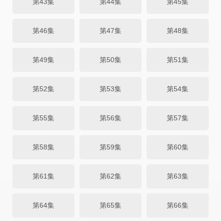
第43集
第44集
第45集
第46集
第47集
第48集
第49集
第50集
第51集
第52集
第53集
第54集
第55集
第56集
第57集
第58集
第59集
第60集
第61集
第62集
第63集
第64集
第65集
第66集