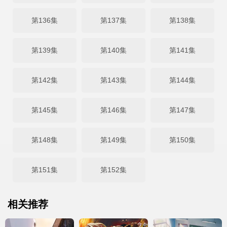
第136集
第137集
第138集
第139集
第140集
第141集
第142集
第143集
第144集
第145集
第146集
第147集
第148集
第149集
第150集
第151集
第152集
相关推荐