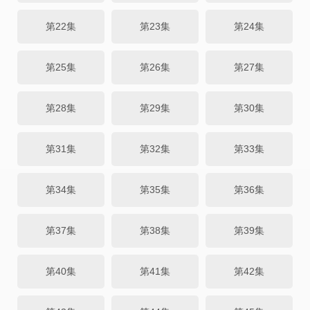
第22集
第23集
第24集
第25集
第26集
第27集
第28集
第29集
第30集
第31集
第32集
第33集
第34集
第35集
第36集
第37集
第38集
第39集
第40集
第41集
第42集