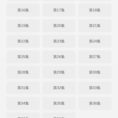
第16集
第17集
第18集
第19集
第20集
第21集
第22集
第23集
第24集
第25集
第26集
第27集
第28集
第29集
第30集
第31集
第32集
第33集
第34集
第35集
第36集