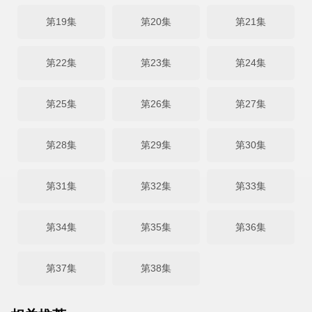
第19集
第20集
第21集
第22集
第23集
第24集
第25集
第26集
第27集
第28集
第29集
第30集
第31集
第32集
第33集
第34集
第35集
第36集
第37集
第38集