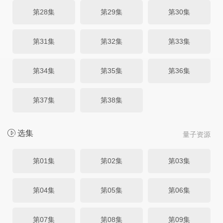
第28集
第29集
第30集
第31集
第32集
第33集
第34集
第35集
第36集
第37集
第38集
选集
量子资源
第01集
第02集
第03集
第04集
第05集
第06集
第07集
第08集
第09集