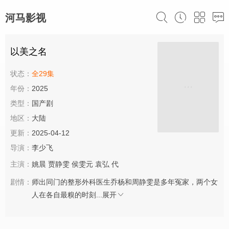
河马影视
以美之名
状态：
全29集
年份：
2025
类型：
国产剧
地区：
大陆
更新：
2025-04-12
导演：
李少飞
主演：
姚晨
贾静雯
侯雯元
袁弘
代
剧情：
师出同门的整形外科医生乔杨和周静雯是多年冤家，两个女
人在各自最糗的时刻...
展开