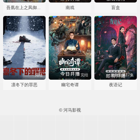
南戏
盲盒
吾凰在上之凤御四方
完结
完结
更新至第17集
凛冬下的罪恶
幽宅奇谭
夜语记
© 河马影视