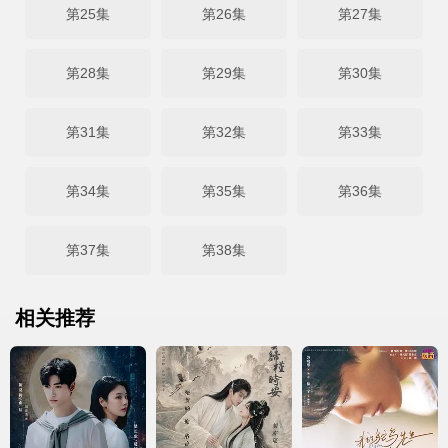
第25集
第26集
第27集
第28集
第29集
第30集
第31集
第32集
第33集
第34集
第35集
第36集
第37集
第38集
相关推荐