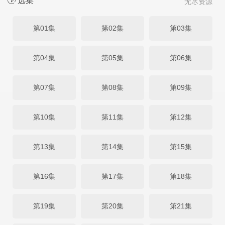
选集
无尽资源
第01集
第02集
第03集
第04集
第05集
第06集
第07集
第08集
第09集
第10集
第11集
第12集
第13集
第14集
第15集
第16集
第17集
第18集
第19集
第20集
第21集