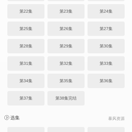
第22集
第23集
第24集
第25集
第26集
第27集
第28集
第29集
第30集
第31集
第32集
第33集
第34集
第35集
第36集
第37集
第38集完结
选集
暴风资源