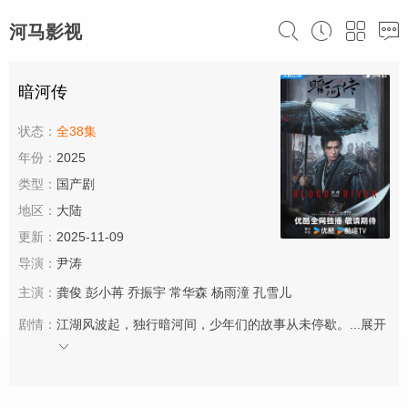
河马影视
暗河传
状态：
全38集
年份：
2025
类型：
国产剧
地区：
大陆
更新：
2025-11-09
导演：
尹涛
主演：
龚俊
彭小苒
乔振宇
常华森
杨雨潼
孔雪儿
剧情：
江湖风波起，独行暗河间，少年们的故事从未停歇。...
展开