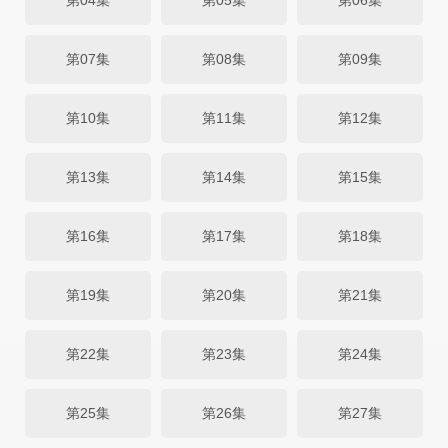
第04集
第05集
第06集
第07集
第08集
第09集
第10集
第11集
第12集
第13集
第14集
第15集
第16集
第17集
第18集
第19集
第20集
第21集
第22集
第23集
第24集
第25集
第26集
第27集