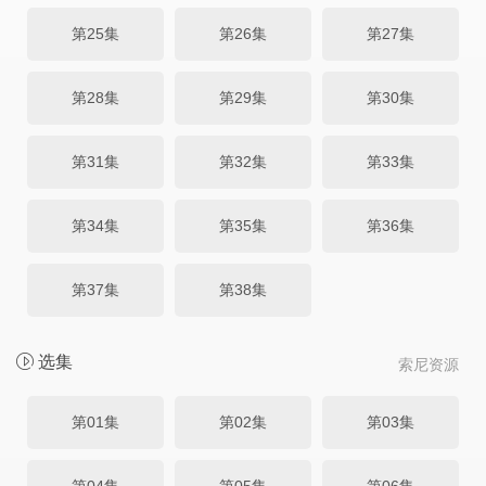
第25集
第26集
第27集
第28集
第29集
第30集
第31集
第32集
第33集
第34集
第35集
第36集
第37集
第38集
选集
索尼资源
第01集
第02集
第03集