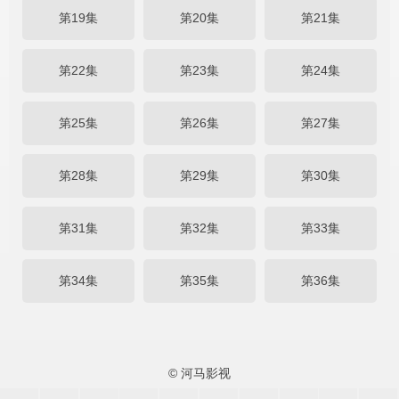
第19集
第20集
第21集
第22集
第23集
第24集
第25集
第26集
第27集
第28集
第29集
第30集
第31集
第32集
第33集
第34集
第35集
第36集
© 河马影视